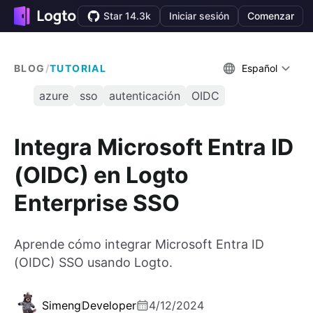
Star 14.3k
Iniciar sesión
Comenzar
BLOG
/
TUTORIAL
Español
azure
sso
autenticación
OIDC
Integra Microsoft Entra ID
(OIDC) en Logto
Enterprise SSO
Aprende cómo integrar Microsoft Entra ID
(OIDC) SSO usando Logto.
Simeng
Developer
4/12/2024