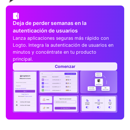
Deja de perder semanas en la
autenticación de usuarios
Lanza aplicaciones seguras más rápido con
Logto. Integra la autenticación de usuarios en
minutos y concéntrate en tu producto
principal.
Comenzar