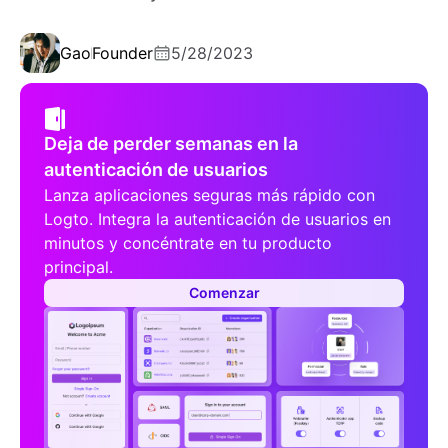
Gao
Founder
5/28/2023
Deja de perder semanas en la
autenticación de usuarios
Lanza aplicaciones seguras más rápido con
Logto. Integra la autenticación de usuarios en
minutos y concéntrate en tu producto
principal.
Comenzar