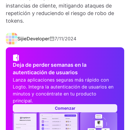
instancias de cliente, mitigando ataques de
repetición y reduciendo el riesgo de robo de
tokens.
Sijie
Developer
7/11/2024
Deja de perder semanas en la
autenticación de usuarios
Lanza aplicaciones seguras más rápido con
Logto. Integra la autenticación de usuarios en
minutos y concéntrate en tu producto
principal.
Comenzar