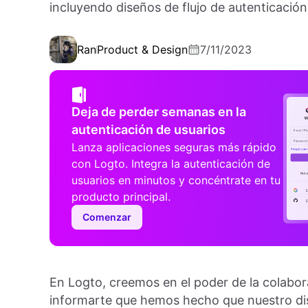
incluyendo diseños de flujo de autenticació
Ran
Product & Design
7/11/2023
Deja de perder semanas en la
autenticación de usuarios
Lanza aplicaciones seguras más rápido
con Logto. Integra la autenticación de
usuarios en minutos y concéntrate en tu
producto principal.
Comenzar
En Logto, creemos en el poder de la colabor
informarte que hemos hecho que nuestro dis