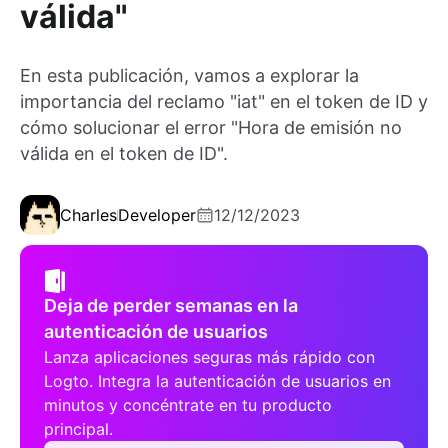
válida"
En esta publicación, vamos a explorar la
importancia del reclamo "iat" en el token de ID y
cómo solucionar el error "Hora de emisión no
válida en el token de ID".
Charles
Developer
12/12/2023
Deja de perder semanas en la
autenticación de usuarios
Lanza aplicaciones seguras más rápido con
Logto. Integra la autenticación de usuarios en
minutos y concéntrate en tu producto
principal.