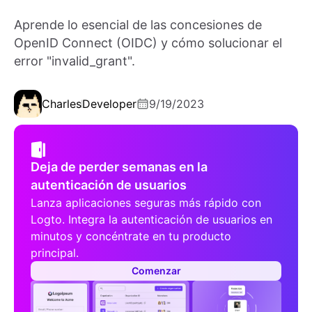
Aprende lo esencial de las concesiones de
OpenID Connect (OIDC) y cómo solucionar el
error "invalid_grant".
Charles
Developer
9/19/2023
Deja de perder semanas en la
autenticación de usuarios
Lanza aplicaciones seguras más rápido con
Logto. Integra la autenticación de usuarios en
minutos y concéntrate en tu producto
principal.
Comenzar