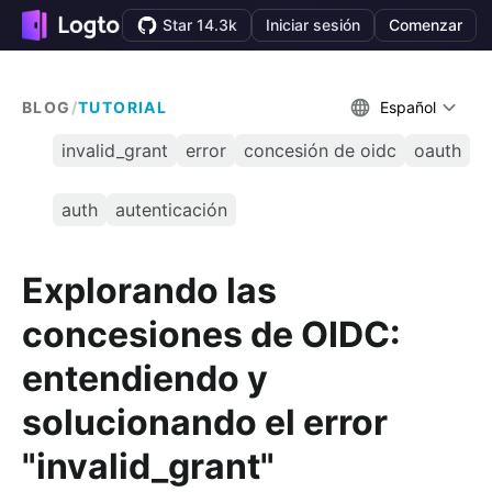
Star 14.3k
Iniciar sesión
Comenzar
BLOG
/
TUTORIAL
Español
invalid_grant
error
concesión de oidc
oauth
auth
autenticación
Explorando las
concesiones de OIDC:
entendiendo y
solucionando el error
"invalid_grant"