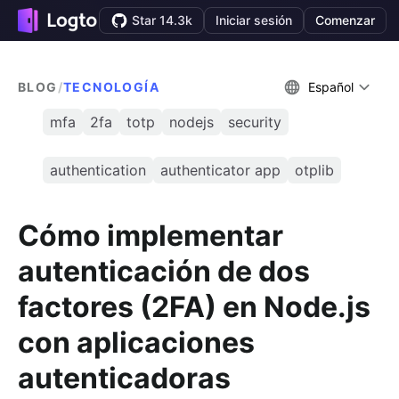
Star 14.3k
Iniciar sesión
Comenzar
BLOG
/
TECNOLOGÍA
Español
mfa
2fa
totp
nodejs
security
authentication
authenticator app
otplib
Cómo implementar
autenticación de dos
factores (2FA) en Node.js
con aplicaciones
autenticadoras