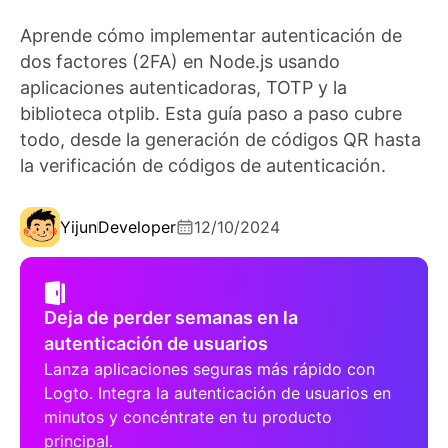
Aprende cómo implementar autenticación de
dos factores (2FA) en Node.js usando
aplicaciones autenticadoras, TOTP y la
biblioteca otplib. Esta guía paso a paso cubre
todo, desde la generación de códigos QR hasta
la verificación de códigos de autenticación.
Yijun
Developer
12/10/2024
Deja de perder semanas en la
autenticación de usuarios
Lanza aplicaciones seguras más rápido con
Logto. Integra la autenticación de usuarios en
minutos y concéntrate en tu producto
principal.