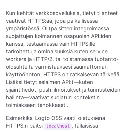
Kun kehität verkkosovelluksia, tietyt tilanteet
vaativat HTTPS:ää, jopa paikallisessa
ympäristössä. Olitpa sitten integroimassa
suojattujen kolmannen osapuolen API:iden
kanssa, testaamassa vain HTTPS:lle
tarkoitettuja ominaisuuksia kuten service
workers ja HTTP/2, tai toistamassa tuotanto-
olosuhteita varmistaaksesi saumattoman
käyttöönoton, HTTPS on ratkaisevan tärkeää.
Lisäksi tietyt selaimen API:t—kuten
sijaintitiedot, push-ilmoitukset ja tunnusteiden
hallinta—vaativat suojatun kontekstin
toimiakseen tehokkaasti.
Esimerkiksi Logto OSS vaatii oletuksena
HTTPS:n paitsi
, tällaisissa
localhost