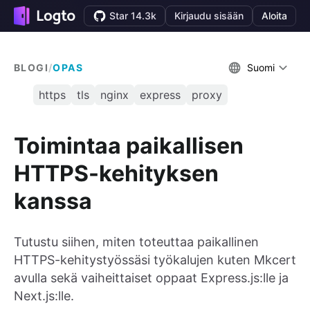
Star 14.3k
Kirjaudu sisään
Aloita
BLOGI
/
OPAS
Suomi
https
tls
nginx
express
proxy
Toimintaa paikallisen
HTTPS-kehityksen
kanssa
Tutustu siihen, miten toteuttaa paikallinen
HTTPS-kehitystyössäsi työkalujen kuten Mkcert
avulla sekä vaiheittaiset oppaat Express.js:lle ja
Next.js:lle.