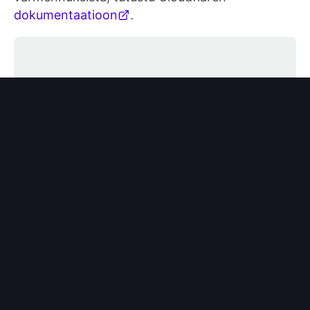
dokumentaatioon
.