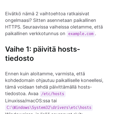
Eivätkö nämä 2 vaihtoehtoa ratkaisivat
ongelmaasi? Sitten asennetaan paikallinen
HTTPS. Seuraavissa vaiheissa oletamme, että
paikallinen verkkotunnus on
.
example.com
Vaihe 1: päivitä hosts-
tiedosto
Ennen kuin aloitamme, varmista, että
kohdedomain ohjautuu paikalliselle koneellesi,
tämä voidaan tehdä päivittämällä hosts-
tiedostoa. Avaa
/etc/hosts
Linuxissa/macOS:ssa tai
C:\Windows\System32\drivers\etc\hosts