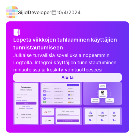
Sijie
Developer
10/4/2024
Lopeta viikkojen tuhlaaminen käyttäjien
tunnistautumiseen
Julkaise turvallisia sovelluksia nopeammin
Logtolla. Integroi käyttäjien tunnistautuminen
minuuteissa ja keskity ydintuotteeseesi.
Aloita