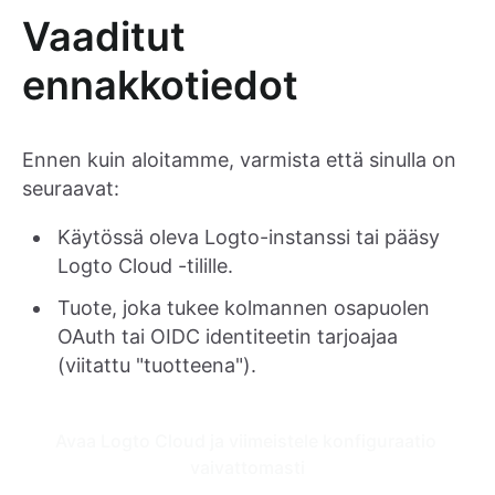
Vaaditut
ennakkotiedot
Ennen kuin aloitamme, varmista että sinulla on
seuraavat:
Käytössä oleva Logto-instanssi tai pääsy
Logto Cloud -tilille.
Tuote, joka tukee kolmannen osapuolen
OAuth tai OIDC identiteetin tarjoajaa
(viitattu "tuotteena").
Avaa Logto Cloud ja viimeistele konfiguraatio 
vaivattomasti