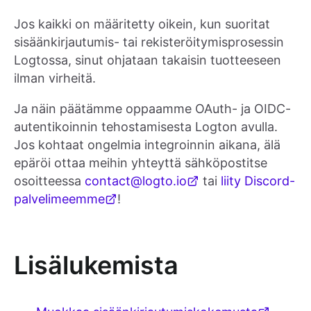
Jos kaikki on määritetty oikein, kun suoritat
sisäänkirjautumis- tai rekisteröitymisprosessin
Logtossa, sinut ohjataan takaisin tuotteeseen
ilman virheitä.
Ja näin päätämme oppaamme OAuth- ja OIDC-
autentikoinnin tehostamisesta Logton avulla.
Jos kohtaat ongelmia integroinnin aikana, älä
epäröi ottaa meihin yhteyttä sähköpostitse
osoitteessa
contact@logto.io
tai
liity Discord-
palvelimeemme
!
Lisälukemista