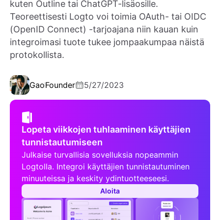
kuten Outline tai ChatGPT-lisäosille.
Teoreettisesti Logto voi toimia OAuth- tai OIDC
(OpenID Connect) -tarjoajana niin kauan kuin
integroimasi tuote tukee jompaakumpaa näistä
protokollista.
Gao
Founder
5/27/2023
Lopeta viikkojen tuhlaaminen käyttäjien
tunnistautumiseen
Julkaise turvallisia sovelluksia nopeammin
Logtolla. Integroi käyttäjien tunnistautuminen
minuuteissa ja keskity ydintuotteeseesi.
Aloita