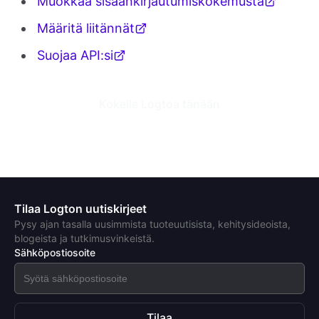
Muokkaa sisäänkirjautumiskokemusta
Määritä liitännät
Suojaa API:si
Kokeile Logtoa tänään
Tilaa Logton uutiskirjeet
Pysy ajan tasalla uusimmista tuoteuutisista, kehitysideoista,
blogeista ja tutkimusvinkeistä.
Sähköpostiosoite
Tilaa