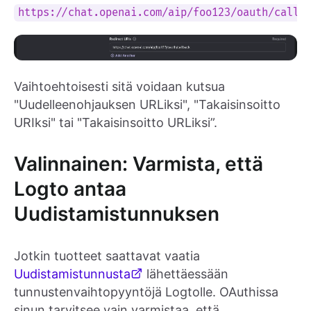
https://chat.openai.com/aip/foo123/oauth/callb
Vaihtoehtoisesti sitä voidaan kutsua
"Uudelleenohjauksen URLiksi", "Takaisinsoitto
URIksi" tai "Takaisinsoitto URLiksi”.
Valinnainen: Varmista, että
Logto antaa
Uudistamistunnuksen
Jotkin tuotteet saattavat vaatia
Uudistamistunnusta
lähettäessään
tunnustenvaihtopyyntöjä Logtolle. OAuthissa
sinun tarvitsee vain varmistaa, että