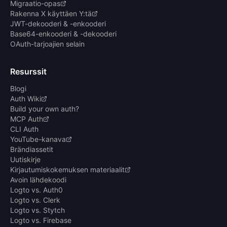
Migraatio-opas
Rakenna X käyttäen Y:tä
JWT-dekooderi & -enkooderi
Base64-enkooderi & -dekooderi
OAuth-tarjoajien selain
Resurssit
Blogi
Auth Wiki
Build your own auth?
MCP Auth
CLI Auth
YouTube-kanava
Brändiassetit
Uutiskirje
Kirjautumiskokemuksen materiaalit
Avoin lähdekoodi
Logto vs. Auth0
Logto vs. Clerk
Logto vs. Stytch
Logto vs. Firebase