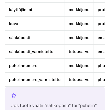
käyttäjänimi
merkkijono
profile
kuva
merkkijono
profile
sähköposti
merkkijono
email
sähköposti_varmistettu
totuusarvo
email
puhelinnumero
merkkijono
phone
puhelinnumero_varmistettu
totuusarvo
phone
Jos tuote vaatii "sähköposti" tai "puhelin"