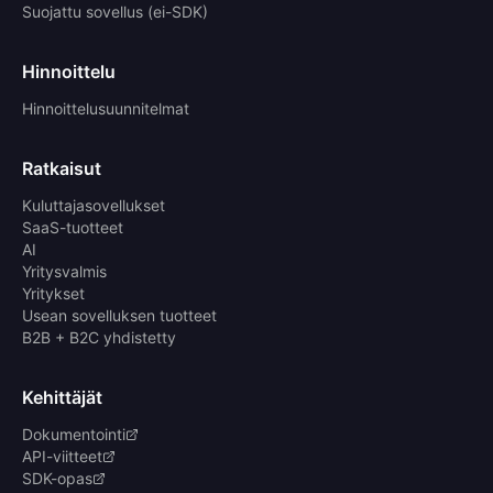
Suojattu sovellus (ei-SDK)
Hinnoittelu
Hinnoittelusuunnitelmat
Ratkaisut
Kuluttajasovellukset
SaaS-tuotteet
AI
Yritysvalmis
Yritykset
Usean sovelluksen tuotteet
B2B + B2C yhdistetty
Kehittäjät
Dokumentointi
API-viitteet
SDK-opas