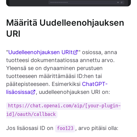
Määritä Uudelleenohjauksen
URI
"
Uudelleenohjauksen URIt
" osiossa, anna
tuotteesi dokumentaatiossa annettu arvo.
Yleensä se on dynaaminen perustuen
tuotteeseen määrittämääsi ID:hen tai
päätepisteeseen. Esimerkiksi
ChatGPT-
lisäosissa
, uudelleenohjauksen URI on:
https://chat.openai.com/aip/[your-plugin-
id]/oauth/callback
Jos lisäosasi ID on
, arvo pitäisi olla:
foo123