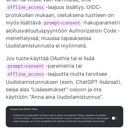
-laajuus sisältyy. OIDC-
offline_access
protokollan mukaan, oletuksena tuotteen on
myös lisättävä
-hakuparametri
prompt=consent
aloitusvaltuutuspyyntöön Authorization Code -
menettelyssä; muussa tapauksessa
Uudistamistunnusta ei myönnetä.
Jos tuote käyttää OAuthia tai ei lisää
-parametria tai
prompt=consent
-laajuutta mutta tarvitsee
offline_access
Uudistamistunnuksen (esim. ChatGPT-lisäosat),
selaa alas "Lisäasetukset"-osioon ja ota
käyttöön "Anna aina Uudistamistunnus".