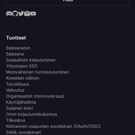
Tuotteet
Salasanaton
Salasana
Sosiaalinen kirjautuminen
Yritystason SSO
Monivaiheinen tunnistautuminen
Koneiden välinen
Turvallisuus
Valtuutus
Organisaatiot (monivuokraus)
Käyttäjähallinta
Salainen holvi
Omni-kirjautumiskokemus
Tilikeskus
Kolmannen osapuolen sovellukset (OAuth/OIDC)
SAML-sovellukset