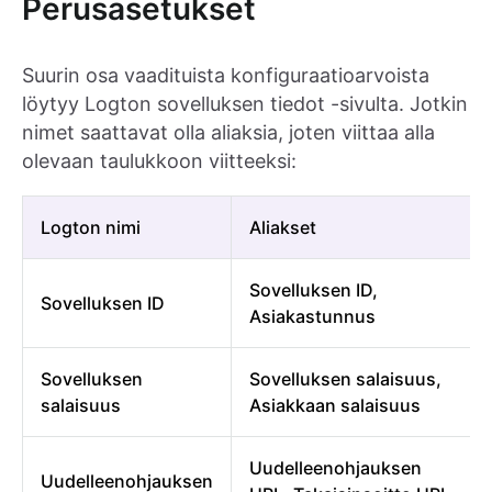
Perusasetukset
Suurin osa vaadituista konfiguraatioarvoista
löytyy Logton sovelluksen tiedot -sivulta. Jotkin
nimet saattavat olla aliaksia, joten viittaa alla
olevaan taulukkoon viitteeksi:
Logton nimi
Aliakset
Sovelluksen ID,
Sovelluksen ID
Asiakastunnus
Sovelluksen
Sovelluksen salaisuus,
salaisuus
Asiakkaan salaisuus
Uudelleenohjauksen
Uudelleenohjauksen