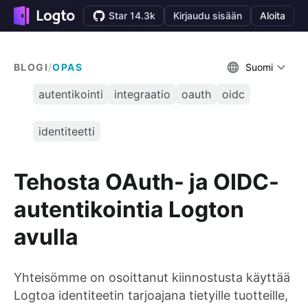
Star 14.3k
Kirjaudu sisään
Aloita
BLOGI
/
OPAS
Suomi
autentikointi
integraatio
oauth
oidc
identiteetti
Tehosta OAuth- ja OIDC-
autentikointia Logton
avulla
Yhteisömme on osoittanut kiinnostusta käyttää
Logtoa identiteetin tarjoajana tietyille tuotteille,