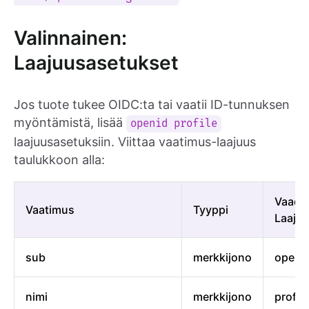
Valinnainen:
Laajuusasetukset
Jos tuote tukee OIDC:ta tai vaatii ID-tunnuksen
myöntämistä, lisää
openid profile
laajuusasetuksiin. Viittaa vaatimus-laajuus
taulukkoon alla:
Vaadit
Vaatimus
Tyyppi
Laaju
sub
merkkijono
openi
nimi
merkkijono
profile