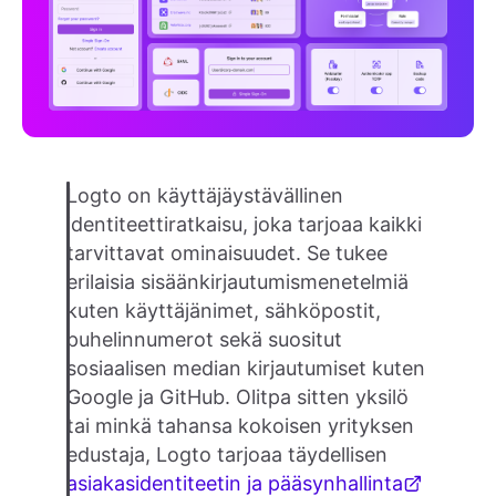
Logto on käyttäjäystävällinen
identiteettiratkaisu, joka tarjoaa kaikki
tarvittavat ominaisuudet. Se tukee
erilaisia sisäänkirjautumismenetelmiä
kuten käyttäjänimet, sähköpostit,
puhelinnumerot sekä suositut
sosiaalisen median kirjautumiset kuten
Google ja GitHub. Olitpa sitten yksilö
tai minkä tahansa kokoisen yrityksen
edustaja, Logto tarjoaa täydellisen
asiakasidentiteetin ja pääsynhallinta