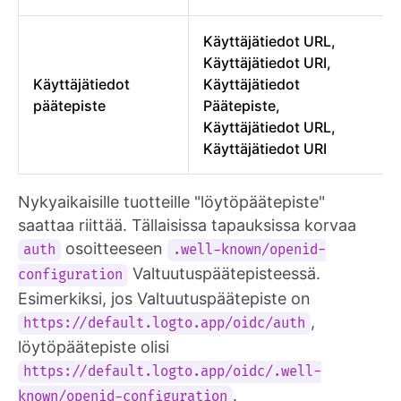
Käyttäjätiedot URL,
Käyttäjätiedot URI,
Käyttäjätiedot
Käyttäjätiedot
päätepiste
Päätepiste,
Käyttäjätiedot URL,
Käyttäjätiedot URI
Nykyaikaisille tuotteille "löytöpäätepiste"
saattaa riittää. Tällaisissa tapauksissa korvaa
osoitteeseen
auth
.well-known/openid-
Valtuutuspäätepisteessä.
configuration
Esimerkiksi, jos Valtuutuspäätepiste on
,
https://default.logto.app/oidc/auth
löytöpäätepiste olisi
https://default.logto.app/oidc/.well-
.
known/openid-configuration