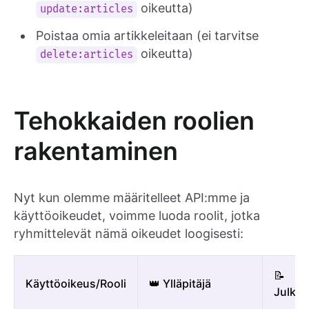
oikeutta)
update:articles
Poistaa omia artikkeleitaan (ei tarvitse
oikeutta)
delete:articles
Tehokkaiden roolien
rakentaminen
Nyt kun olemme määritelleet API:mme ja
käyttöoikeudet, voimme luoda roolit, jotka
ryhmittelevät nämä oikeudet loogisesti:
📝
Käyttöoikeus/Rooli
👑 Ylläpitäjä
Julkais