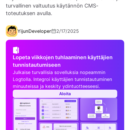
turvallinen valtuutus käytännön CMS-
toteutuksen avulla.
Yijun
Developer
2/17/2025
Lopeta viikkojen tuhlaaminen käyttäjien
tunnistautumiseen
Julkaise turvallisia sovelluksia nopeammin
Logtolla. Integroi käyttäjien tunnistautuminen
minuuteissa ja keskity ydintuotteeseesi.
Aloita