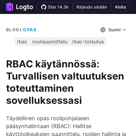
Star 14.3k
Kirjaudu sisään
Aloita
BLOGI
/
OPAS
Suomi
rbac
roolisuunnittelu
rbac-toteutus
RBAC käytännössä:
Turvallisen valtuutuksen
toteuttaminen
sovelluksessasi
Täydellinen opas roolipohjaiseen
pääsynhallintaan (RBAC): Hallitse
käyttöoikeuksien suunnittelu, roolien hallinta ja