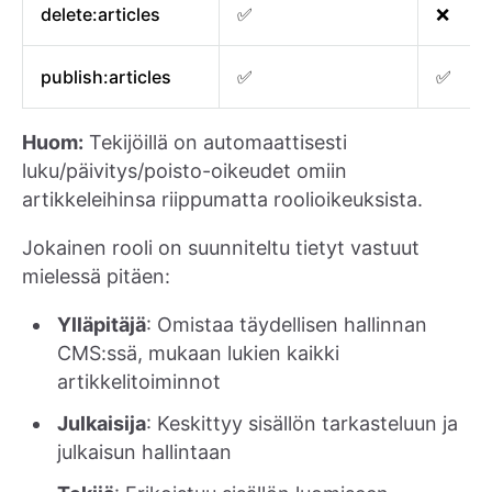
delete:articles
✅
❌
publish:articles
✅
✅
Huom:
Tekijöillä on automaattisesti
luku/päivitys/poisto-oikeudet omiin
artikkeleihinsa riippumatta roolioikeuksista.
Jokainen rooli on suunniteltu tietyt vastuut
mielessä pitäen:
Ylläpitäjä
: Omistaa täydellisen hallinnan
CMS:ssä, mukaan lukien kaikki
artikkelitoiminnot
Julkaisija
: Keskittyy sisällön tarkasteluun ja
julkaisun hallintaan