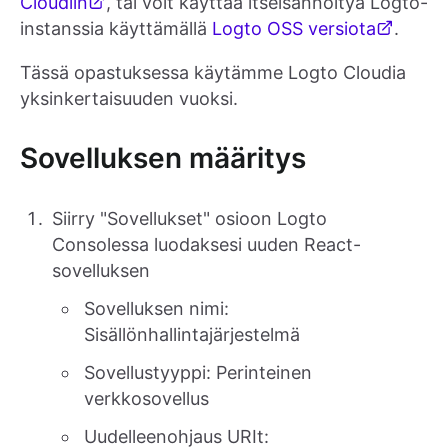
Cloudiin
, tai voit käyttää itseisännöityä Logto-
instanssia käyttämällä
Logto OSS versiota
.
Tässä opastuksessa käytämme Logto Cloudia
yksinkertaisuuden vuoksi.
Sovelluksen määritys
Siirry "Sovellukset" osioon Logto
Consolessa luodaksesi uuden React-
sovelluksen
Sovelluksen nimi:
Sisällönhallintajärjestelmä
Sovellustyyppi: Perinteinen
verkkosovellus
Uudelleenohjaus URIt: