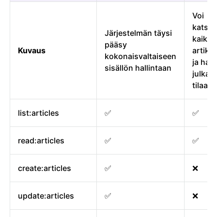
Voi
katsel
Järjestelmän täysi
kaikki
pääsy
Kuvaus
artikke
kokonaisvaltaiseen
ja halli
sisällön hallintaan
julkai
tilaa
list:articles
✅
✅
read:articles
✅
✅
create:articles
✅
❌
update:articles
✅
❌