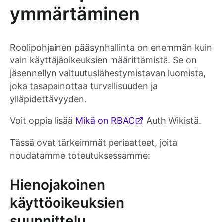
ymmärtäminen
Roolipohjainen pääsynhallinta on enemmän kuin
vain käyttäjäoikeuksien määrittämistä. Se on
jäsennellyn valtuutuslähestymistavan luomista,
joka tasapainottaa turvallisuuden ja
ylläpidettävyyden.
Voit oppia lisää
Mikä on RBAC
Auth Wikistä.
Tässä ovat tärkeimmät periaatteet, joita
noudatamme toteutuksessamme:
Hienojakoinen
käyttöoikeuksien
suunnittelu