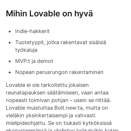
Mihin Lovable on hyvä
Indie-hakkerit
Tuotetyypit, jotka rakentavat sisäisiä
työkaluja
MVP:t ja demot
Nopean perusrungon rakentaminen
Lovable ei ole tarkoitettu jokaisen
reunatapauksen säätämiseen, vaan antaa
nopeasti toimivan pohjan – usein se riittää.
Lovable muistuttaa Bolt.new:ta, mutta on
vieläkin yksinkertaisempi ja vahvasti
mielipideohjattu. Se on tiukasti kytköksissä
ekosysteemiinsä ja yhdistyy työkaluihin kuten