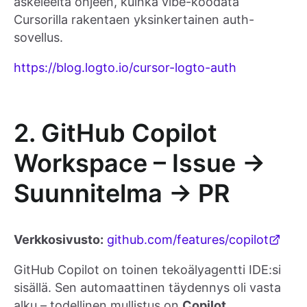
askeleelta ohjeen, kuinka vibe-koodata
Cursorilla rakentaen yksinkertainen auth-
sovellus.
https://blog.logto.io/cursor-logto-auth
2. GitHub Copilot
Workspace – Issue →
Suunnitelma → PR
Verkkosivusto:
github.com/features/copilot
GitHub Copilot on toinen tekoälyagentti IDE:si
sisällä. Sen automaattinen täydennys oli vasta
alku – todellinen mullistus on
Copilot