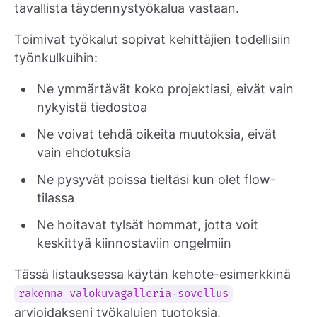
tavallista täydennystyökalua vastaan.
Toimivat työkalut sopivat kehittäjien todellisiin
työnkulkuihin:
Ne ymmärtävät koko projektiasi, eivät vain
nykyistä tiedostoa
Ne voivat tehdä oikeita muutoksia, eivät
vain ehdotuksia
Ne pysyvät poissa tieltäsi kun olet flow-
tilassa
Ne hoitavat tylsät hommat, jotta voit
keskittyä kiinnostaviin ongelmiin
Tässä listauksessa käytän kehote-esimerkkinä
rakenna valokuvagalleria-sovellus
arvioidakseni työkalujen tuotoksia.