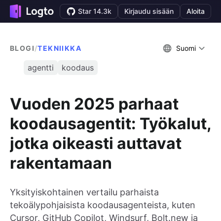
Star 14.3k
Kirjaudu sisään
Aloita
BLOGI
/
TEKNIIKKA
Suomi
agentti
koodaus
Vuoden 2025 parhaat
koodausagentit: Työkalut,
jotka oikeasti auttavat
rakentamaan
Yksityiskohtainen vertailu parhaista
tekoälypohjaisista koodausagenteista, kuten
Cursor, GitHub Copilot, Windsurf, Bolt.new ja