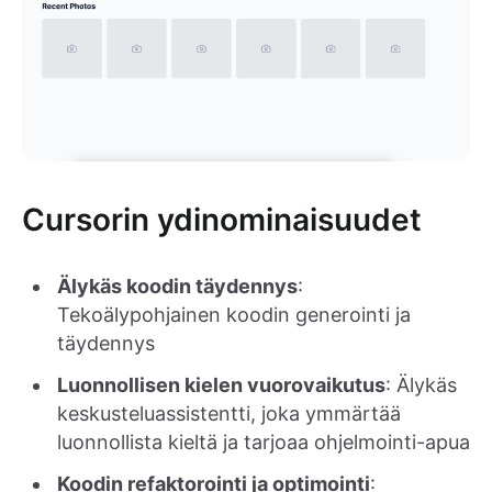
Cursorin ydinominaisuudet
Älykäs koodin täydennys
:
Tekoälypohjainen koodin generointi ja
täydennys
Luonnollisen kielen vuorovaikutus
: Älykäs
keskusteluassistentti, joka ymmärtää
luonnollista kieltä ja tarjoaa ohjelmointi-apua
Koodin refaktorointi ja optimointi
: