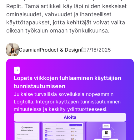
Replit. Tämä artikkeli käy läpi niiden keskeiset
ominaisuudet, vahvuudet ja ihanteelliset
käyttötapaukset, jotta kehittäjät voivat valita
oikean työkalun omaan työnkulkuunsa.
Guamian
Product & Design
7/18/2025
Lopeta viikkojen tuhlaaminen käyttäjien
tunnistautumiseen
Julkaise turvallisia sovelluksia nopeammin
Logtolla. Integroi käyttäjien tunnistautuminen
minuuteissa ja keskity ydintuotteeseesi.
Aloita