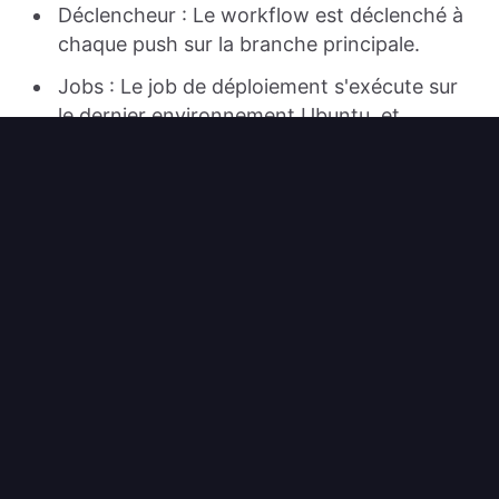
Déclencheur : Le workflow est déclenché à
chaque push sur la branche principale.
Jobs : Le job de déploiement s'exécute sur
le dernier environnement Ubuntu, et
exécutera les étapes suivantes.
Steps :
Checkout code
: Cette étape extrait le
code de votre dépôt.
Set up Node.js
: Cette étape configure
l'environnement Node.js.
Install dependencies
: Cette étape
installe les dépendances de votre projet.
Build
: Cette étape construit le code
source de votre projet en actifs HTML.