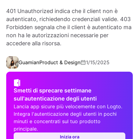
401 Unauthorized indica che il client non è
autenticato, richiedendo credenziali valide. 403
Forbidden segnala che il client è autenticato ma
non ha le autorizzazioni necessarie per
accedere alla risorsa.
Guamian
Product & Design
1/15/2025
Smetti di sprecare settimane
sull'autenticazione degli utenti
Lancia app sicure più velocemente con Logto.
Integra l'autenticazione degli utenti in pochi
minuti e concentrati sul tuo prodotto
principale.
Inizia ora