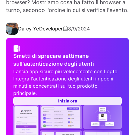
browser? Mostriamo cosa ha fatto il browser a
turno, secondo l'ordine in cui si verifica l'evento.
Darcy Ye
Developer
8/9/2024
Smetti di sprecare settimane
sull'autenticazione degli utenti
Lancia app sicure più velocemente con Logto.
Integra l'autenticazione degli utenti in pochi
minuti e concentrati sul tuo prodotto
principale.
Inizia ora