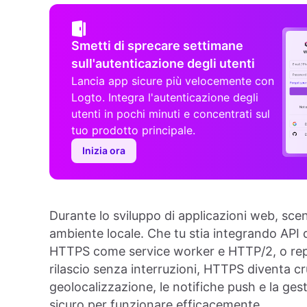
Smetti di sprecare settimane
sull'autenticazione degli utenti
Lancia app sicure più velocemente con
Logto. Integra l'autenticazione degli
utenti in pochi minuti e concentrati sul
tuo prodotto principale.
Inizia ora
Durante lo sviluppo di applicazioni web, sce
ambiente locale. Che tu stia integrando API d
HTTPS come service worker e HTTP/2, o repl
rilascio senza interruzioni, HTTPS diventa c
geolocalizzazione, le notifiche push e la ge
sicuro per funzionare efficacemente.