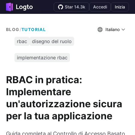
Star 14.3k
Accedi
Inizia
BLOG
/
TUTORIAL
Italiano
rbac
disegno del ruolo
implementazione rbac
RBAC in pratica:
Implementare
un'autorizzazione sicura
per la tua applicazione
Guida completa al Controllo di Accesso Basato