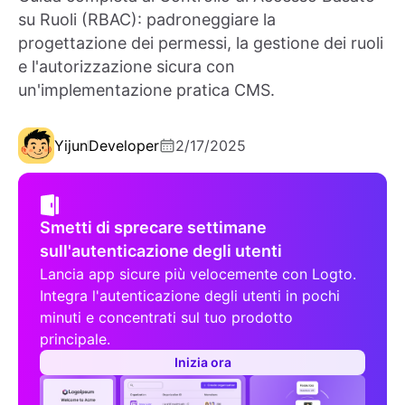
su Ruoli (RBAC): padroneggiare la
progettazione dei permessi, la gestione dei ruoli
e l'autorizzazione sicura con
un'implementazione pratica CMS.
Yijun
Developer
2/17/2025
Smetti di sprecare settimane
sull'autenticazione degli utenti
Lancia app sicure più velocemente con Logto.
Integra l'autenticazione degli utenti in pochi
minuti e concentrati sul tuo prodotto
principale.
Inizia ora