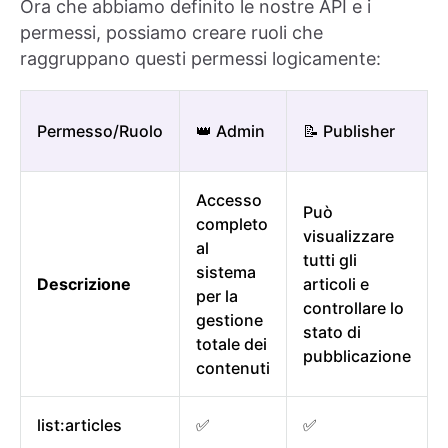
Ora che abbiamo definito le nostre API e i
permessi, possiamo creare ruoli che
raggruppano questi permessi logicamente:
Permesso/Ruolo
👑 Admin
📝 Publisher
Accesso
Può
completo
visualizzare
al
tutti gli
sistema
Descrizione
articoli e
per la
controllare lo
gestione
stato di
totale dei
pubblicazione
contenuti
list:articles
✅
✅