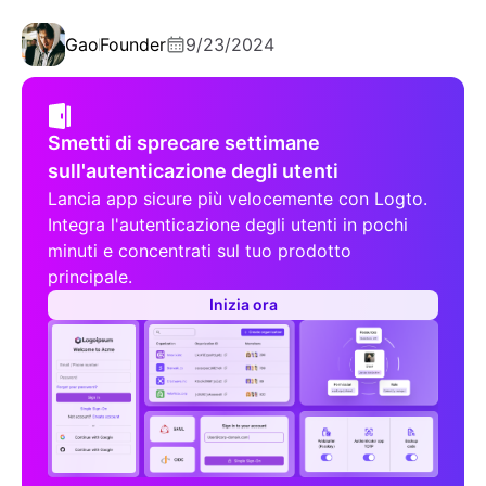
Gao
Founder
9/23/2024
Smetti di sprecare settimane
sull'autenticazione degli utenti
Lancia app sicure più velocemente con Logto.
Integra l'autenticazione degli utenti in pochi
minuti e concentrati sul tuo prodotto
principale.
Inizia ora