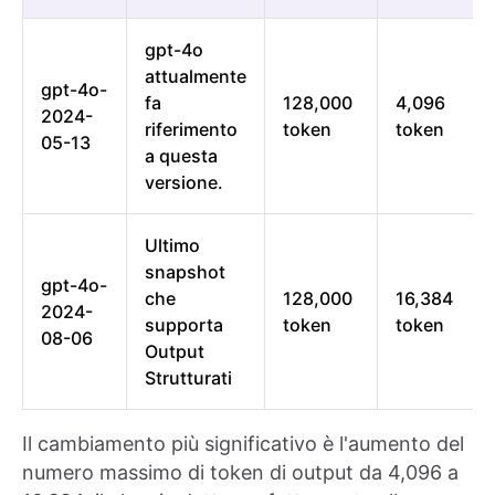
gpt-4o
attualmente
gpt-4o-
fa
128,000
4,096
2024-
riferimento
token
token
05-13
a questa
versione.
Ultimo
snapshot
gpt-4o-
che
128,000
16,384
2024-
supporta
token
token
08-06
Output
Strutturati
Il cambiamento più significativo è l'aumento del
numero massimo di token di output da 4,096 a