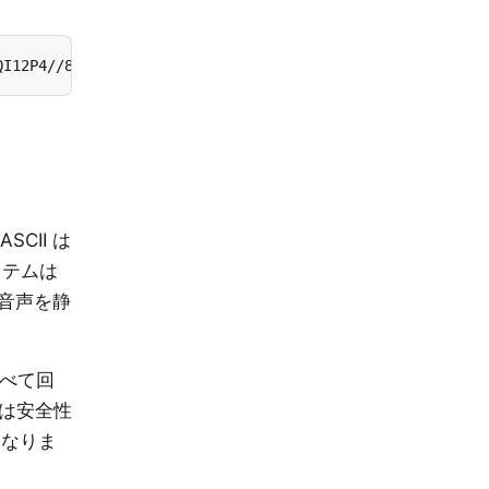
QI12P4//8/w38GIAXDIBKE0DHxgljNBAAO9TXL0Y4OHwAAAABJRU5Erk
CII は
ステムは
や音声を静
すべて回
 は安全性
になりま