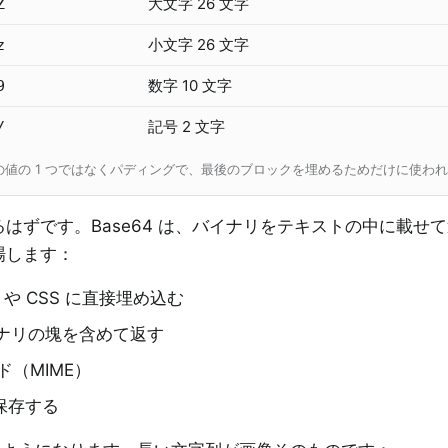
大文字 26 文字
Z
小文字 26 文字
z
数字 10 文字
9
記号 2 文字
/
個の値の 1 つではなくパディングで、最後のブロックを埋めるためだけに使わ
はずです。Base64 は、バイナリをテキストの中に載せ
場します：
や CSS に直接埋め込む
バイナリの塊を含めて返す
（MIME）
保存する