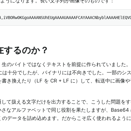
クはこのようになります。長い文字列が画像そのものです：
4,iVBORw0KGgoAAAANSUhEUgAAAAUAAAAFCAYAAACNbyblAAAAHElEQV
存在するのか？
生のバイトではなくテキストを前提に作られていました。AS
、英語には十分でしたが、バイナリには不向きでした。一部のシ
き換えたり（LF を CR + LF に）して、転送中に画像
も共通して扱える文字だけを出力することで、こうした問題を
2 も小さなアルファベットで同じ役割を果たしますが、Base64
多くのデータを詰め込めます。だからこそ広く使われるよう