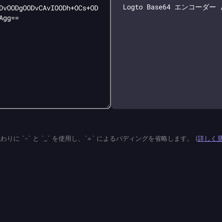
 の代わりに `-` と `_` を使用し、`=` によるパディングを省略します。
(
詳しく