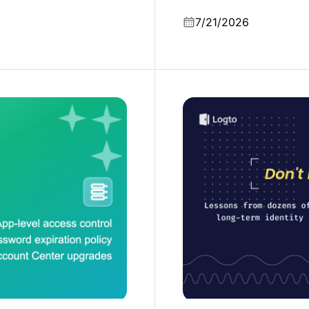
有効になっています。
いてまとめました。
7/21/2026
なぜ独自の認証システム
ビューから学んだ教訓