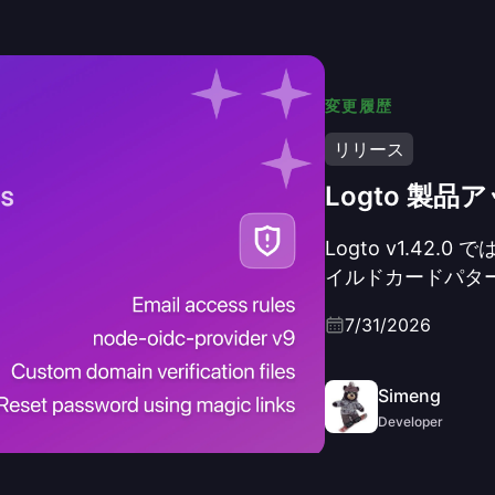
変更履歴
リリース
Logto 製
Logto v1.4
イルドカードパタ
リセット用マジックリン
7/31/2026
Webhook、ノードプ
Koa 3 への刷新と
になっています。
Simeng
Developer