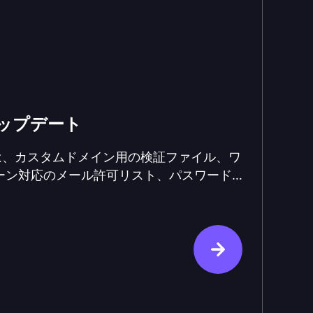
品アップデート
2.0 では、カスタムドメイン用の検証ファイル、ワ
ーン対応のメール許可リスト、パスワード
ク、Grant.LimitExceeded
ロトコル層の node-oidc-provider v9／
 OIDC 送信系 SSRF 保護がデフォルト有効