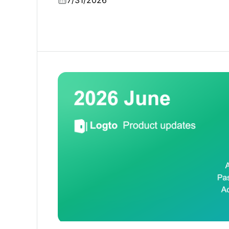
7/31/2026
OIDC 送信系 SSRF 保護がデフォルト
Logto 製品アップデート