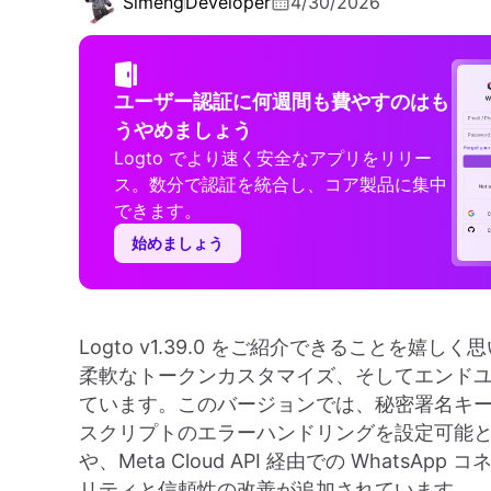
Simeng
Developer
4/30/2026
ユーザー認証に何週間も費やすのはも
うやめましょう
Logto でより速く安全なアプリをリリー
ス。数分で認証を統合し、コア製品に集中
できます。
始めましょう
Logto v1.39.0 をご紹介できることを
柔軟なトークンカスタマイズ、そしてエンド
ています。このバージョンでは、秘密署名キー
スクリプトのエラーハンドリングを設定可能
や、Meta Cloud API 経由での What
リティと信頼性の改善が追加されています。