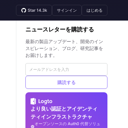
Star 14.3k
サインイン
はじめる
ニュースレターを購読する
最新の製品アップデート、開発のイン
スピレーション、ブログ、研究記事を
お届けします。
購読する
より良い認証とアイデンティ
ティインフラストラクチャ
オープンソースの Auth0 代替ソリュ