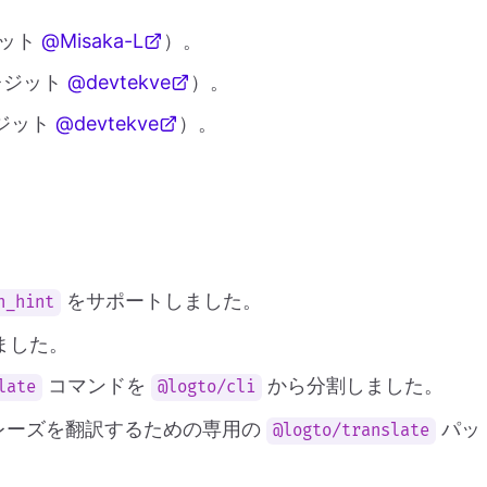
ジット
@Misaka-L
）。
レジット
@devtekve
）。
ジット
@devtekve
）。
をサポートしました。
n_hint
しました。
コマンドを
から分割しました。
late
@logto/cli
フレーズを翻訳するための専用の
パッ
@logto/translate