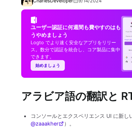
Charles
Developer
9/14/2024
ユーザー認証に何週間も費やすのはも
うやめましょう
Logto でより速く安全なアプリをリリー
ス。数分で認証を統合し、コア製品に集中
できます。
始めましょう
アラビア語の翻訳と RT
コンソールとエクスペリエンス UI に新
@zaaakher
）。