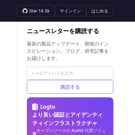
Star 14.3k
サインイン
はじめる
ニュースレターを購読する
最新の製品アップデート、開発のイン
スピレーション、ブログ、研究記事を
お届けします。
購読する
より良い認証とアイデンティ
ティインフラストラクチャ
オープンソースの Auth0 代替ソリュ