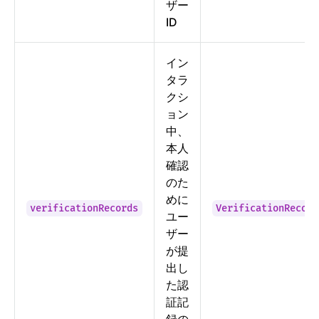
ザー
ID
イン
タラ
クシ
ョン
中、
本人
確認
のた
めに
verificationRecords
VerificationRecord
ユー
ザー
が提
出し
た認
証記