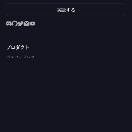
購読する
プロダクト
パスワードレス
パスワード
ソーシャルサインイン
企業向け SSO
多要素認証
マシン間認証
セキュリティ
認可
組織（マルチテナンシー）
ユーザー管理
シークレットボルト
オムニサインイン体験
アカウントセンター