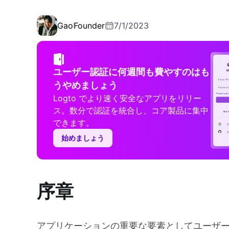
Gao
Founder
7/1/2023
ユーザー認証に何週間も費やすのはも
うやめましょう
Logto でより速く安全なアプリをリリー
ス。数分で認証を統合し、コア製品に集中
できます。
始めましょう
序章
アプリケーションの重要な要素としてユーザ