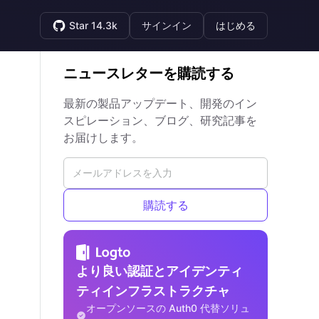
Star 14.3k
サインイン
はじめる
ニュースレターを購読する
最新の製品アップデート、開発のイン
スピレーション、ブログ、研究記事を
お届けします。
購読する
より良い認証とアイデンティ
ティインフラストラクチャ
オープンソースの Auth0 代替ソリュ