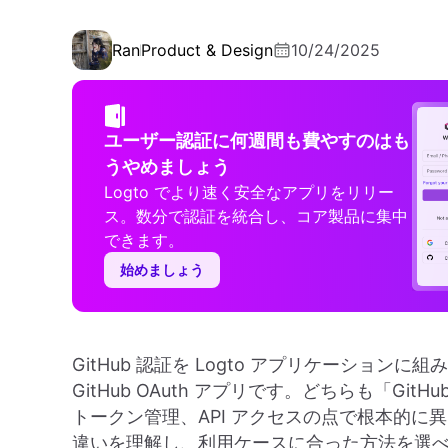
Ran
Product & Design
10/24/2025
ユーザー認証に何週間も費やすのはも
うやめましょう
Logto でより速く安全なアプリをリリー
ス。数分で認証を統合し、コア製品に集中
できます。
始めましょう
GitHub 認証を Logto アプリケーションに
GitHub OAuth アプリです。どちらも「G
トークン管理、API アクセスの点で根本的
違いを理解し、利用ケースに合った方法を選