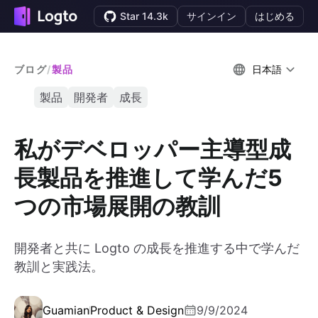
Star 14.3k
サインイン
はじめる
ブログ
/
製品
日本語
製品
開発者
成長
私がデベロッパー主導型成
長製品を推進して学んだ5
つの市場展開の教訓
開発者と共に Logto の成長を推進する中で学んだ
教訓と実践法。
Guamian
Product & Design
9/9/2024