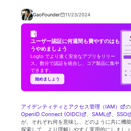
Gao
Founder
11/23/2024
ユーザー認証に何週間も費やすのはも
うやめましょう
Logto でより速く安全なアプリをリリー
ス。数分で認証を統合し、コア製品に集中
できます。
始めましょう
アイデンティティとアクセス管理（IAM）
の
OpenID Connect (OIDC)
、
SAML
、
SSO
が、それぞれ何を意味し、どのように共に機
探索して、より理解しやすく実用的にしまし