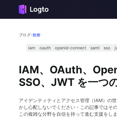
ブログ
/
技術
iam
oauth
openid-connect
saml
sso
j
IAM、OAuth、Open
SSO、JWT を一
アイデンティティとアクセス管理（IAM）の
かし心配しないでください - この記事では
この複雑な分野を自信を持って進む支援をし