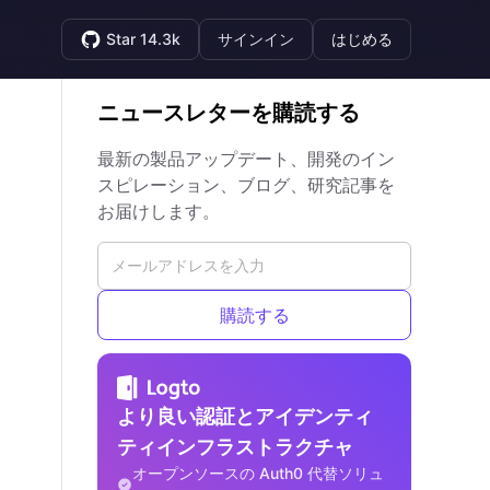
Star 14.3k
サインイン
はじめる
ニュースレターを購読する
最新の製品アップデート、開発のイン
スピレーション、ブログ、研究記事を
お届けします。
購読する
より良い認証とアイデンティ
ティインフラストラクチャ
オープンソースの Auth0 代替ソリュ