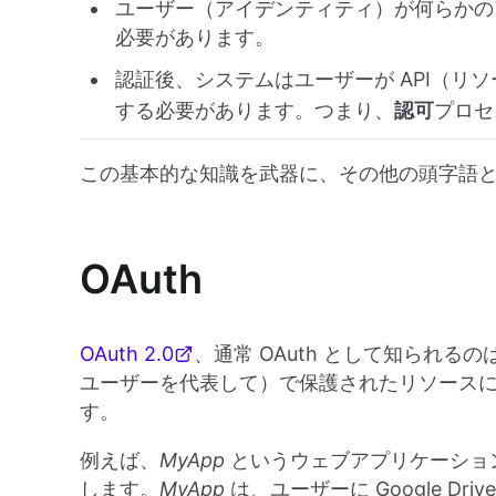
ユーザー（アイデンティティ）が何らかの
必要があります。
認証後、システムはユーザーが API（リ
する必要があります。つまり、
認可
プロセ
この基本的な知識を武器に、その他の頭字語
OAuth
OAuth 2.0
、通常 OAuth として知られ
ユーザーを代表して）で保護されたリソース
す。
例えば、
MyApp
というウェブアプリケーションがユ
します。
MyApp
は、ユーザーに Google D