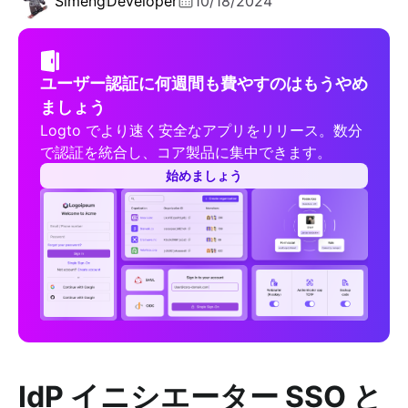
Simeng
Developer
10/18/2024
ユーザー認証に何週間も費やすのはもうやめ
ましょう
Logto でより速く安全なアプリをリリース。数分
で認証を統合し、コア製品に集中できます。
始めましょう
IdP イニシエーター SSO と