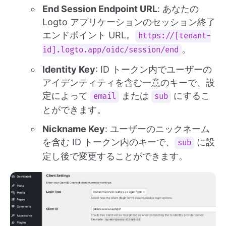
End Session Endpoint URL
: あなたの
Logto アプリケーションのセッション終了
エンドポイント URL。
https://[tenant-
。
id].logto.app/oidc/session/end
Identity Key
: ID トークン内でユーザーの
アイデンティティを含む一意のキーで、設
定によって
または
にするこ
email
sub
とができます。
Nickname Key
: ユーザーのニックネーム
を含む ID トークン内のキーで、
に設
sub
定し後で変更することができます。