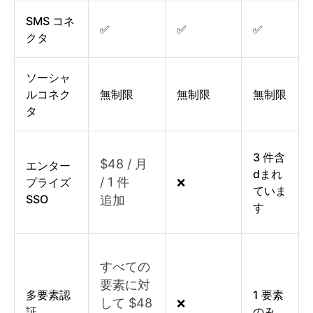
SMS コネ
✅
✅
✅
クタ
ソーシャ
ルコネク
無制限
無制限
無制限
タ
3 件含
$48 / 月
エンター
dまれ
/ 1 件
プライズ
❌
ていま
SSO
追加
す
すべての
要素に対
多要素認
1 要素
して $48
❌
証
のみ