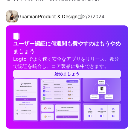
Guamian
Product & Design
2/2/2024
ユーザー認証に何週間も費やすのはもうやめ
ましょう
Logto でより速く安全なアプリをリリース。数分
で認証を統合し、コア製品に集中できます。
始めましょう