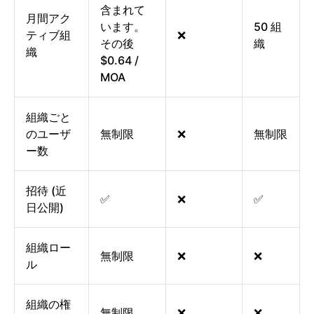
含まれて
月間アク
います。
50 組
ティブ組
❌
その後
織
織
$0.64 /
MOA
組織ごと
のユーザ
無制限
❌
無制限
ー数
招待 (近
✅
❌
✅
日公開)
組織ロー
無制限
❌
❌
ル
組織の権
無制限
❌
❌