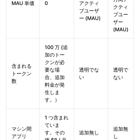
MAU 単価
0
アクティ
クティ
ブユーザ
ブユー
ー (MAU)
ザー
(MAU)
100 万 (追
加のトー
クンが必
含まれる
要な場
透明でな
透明で
トークン
合、追加
い
ない
数
料金が発
生しま
す。）
1 つ含まれ
ていま
マシン間
追加無
す。その
追加無し
アプリ
し