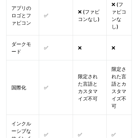
❌ (フ
アプリの
❌ (ファビ
ァビコ
ロゴとフ
✅
コンなし)
ンな
ァビコン
し)
ダークモ
✅
❌
❌
ード
限定さ
限定され
れた言
た言語と
語とカ
国際化
✅
カスタマ
スタマ
イズ不可
イズ不
可
インクル
ーシブな
✅
✅
✅