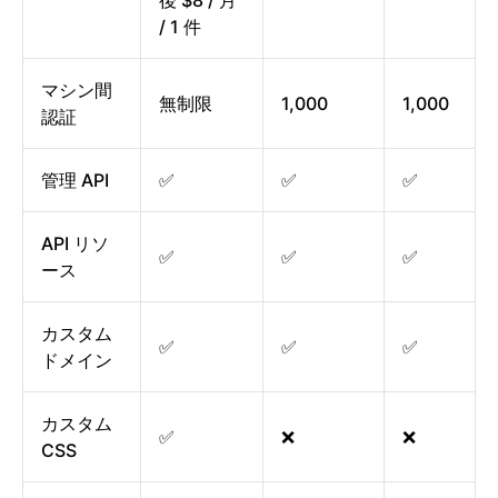
後 $8 / 月
/ 1 件
マシン間
無制限
1,000
1,000
認証
管理 API
✅
✅
✅
API リソ
✅
✅
✅
ース
カスタム
✅
✅
✅
ドメイン
カスタム
✅
❌
❌
CSS