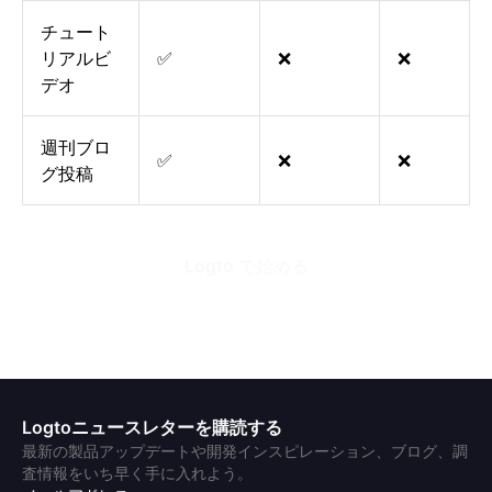
チュート
リアルビ
✅
❌
❌
デオ
週刊ブロ
✅
❌
❌
グ投稿
Logto で始める
Logtoニュースレターを購読する
最新の製品アップデートや開発インスピレーション、ブログ、調
査情報をいち早く手に入れよう。