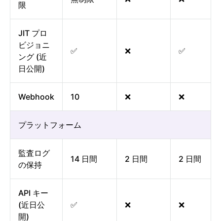
限
JIT プロ
ビジョニ
✅
❌
✅
ング (近
日公開)
Webhook
10
❌
❌
プラットフォーム
監査ログ
14 日間
2 日間
2 日間
の保持
API キー
(近日公
✅
❌
❌
開)