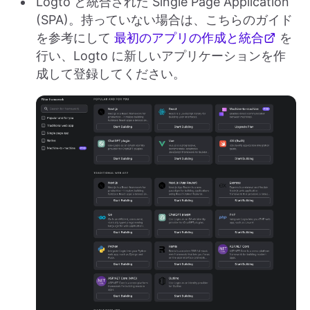
Logto と統合された Single Page Application
(SPA)。持っていない場合は、こちらのガイド
を参考にして
最初のアプリの作成と統合
を
行い、Logto に新しいアプリケーションを作
成して登録してください。