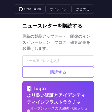
Star 14.3k
サインイン
はじめる
ニュースレターを購読する
最新の製品アップデート、開発のイン
スピレーション、ブログ、研究記事を
お届けします。
購読する
より良い認証とアイデンティ
ティインフラストラクチャ
オープンソースの Auth0 代替ソリュ