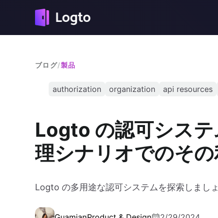
ブログ
/
製品
authorization
organization
api resources
Logto の認可シ
理シナリオでのその
Logto の多用途な認可システムを探索しまし
Guamian
Product & Design
2/29/2024