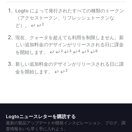
Logto によって発行されたすべての種類のトークン
（アクセストークン、リフレッシュトークンな
2
ど）。
↩
↩
現在、クォータを超えても利用を制限しません。新
しい追加料金のデザインがリリースされる日に課金
2
3
4
5
6
を開始します。
↩
↩
↩
↩
↩
↩
新しい追加料金のデザインがリリースされる日に課
2
金を開始します。
↩
↩
Logtoニュースレターを購読する
最新の製品アップデートや開発インスピレーション、ブログ、調
査情報をいち早く手に入れよう。