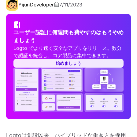
Yijun
Developer
7/11/2023
ユーザー認証に何週間も費やすのはもうやめ
ましょう
Logto でより速く安全なアプリをリリース。数分
で認証を統合し、コア製品に集中できます。
始めましょう
Logtoは創設以来、ハイブリッドな働き方を採用