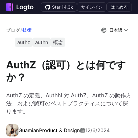
Star 14.3k
サインイン
はじめる
ブログ
/
技術
日本語
authz
authn
概念
AuthZ（認可）とは何です
か？
AuthZ の定義、AuthN 対 AuthZ、AuthZ の動作方
法、および認可のベストプラクティスについて探
ります。
Guamian
Product & Design
12/6/2024