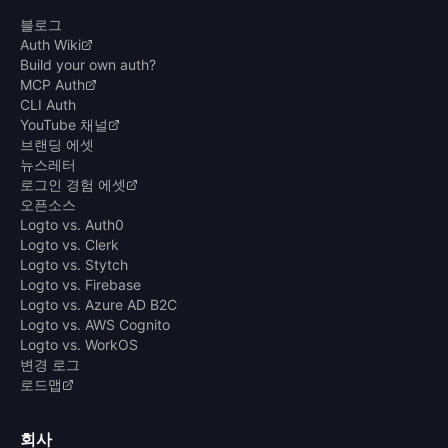
블로그
Auth Wiki
Build your own auth?
MCP Auth
CLI Auth
YouTube 채널
브랜딩 에셋
뉴스레터
로그인 경험 에셋
오픈소스
Logto vs. Auth0
Logto vs. Clerk
Logto vs. Stytch
Logto vs. Firebase
Logto vs. Azure AD B2C
Logto vs. AWS Cognito
Logto vs. WorkOS
변경 로그
로드맵
회사