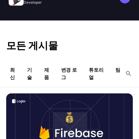
SSRF 방어를 제공합니다.
Developer
모든 게시물
최
기
제
변경 로
튜토리
팀
신
술
품
그
얼
2026년 Firebase Authentication 최신 요금제 설명 및
최고의 대안