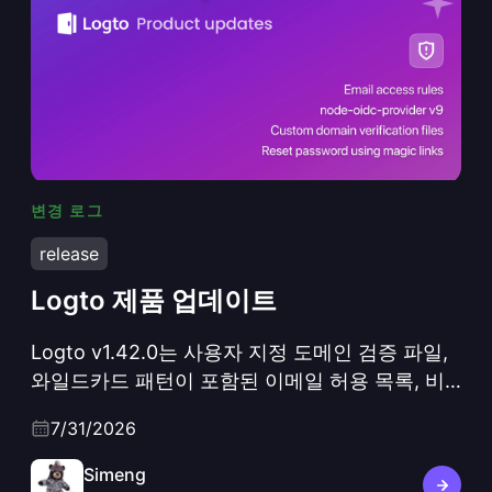
변경 로그
Logto 제품 업데이트
release
Logto 제품 업데이트
Logto v1.42.0는 사용자 지정 도메인 검증 파일,
와일드카드 패턴이 포함된 이메일 허용 목록, 비
밀번호 재설정 매직 링크, Grant.LimitExceeded
7/31/2026
웹훅, 그리고 node-oidc-provider v9, Koa 3 기
반 프로토콜 계층 리프레시 및 기본 활성화된
Simeng