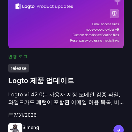
변경 로그
Logto 제품 업데이트
release
Logto 제품 업데이트
Logto v1.42.0는 사용자 지정 도메인 검증 파일,
와일드카드 패턴이 포함된 이메일 허용 목록, 비
밀번호 재설정 매직 링크, Grant.LimitExceeded
7/31/2026
웹훅, 그리고 node-oidc-provider v9, Koa 3 기
반 프로토콜 계층 리프레시 및 기본 활성화된
Simeng