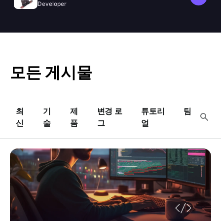
SSRF 방어를 제공합니다.
Developer
모든 게시물
최
기
제
변경 로
튜토리
팀
신
술
품
그
얼
주말에 Python 배우기: 시작부터 완료된 프로젝트까지