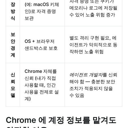
자격 증명 또는 쿠키가
장
(예: macOS 키체
메모리나 로그에 저장될
방
인)로 자격 증명
수 있어 노출 위험 증가
식
보관
보
별도 격리 구현 필요, 에
안
OS + 브라우저
이전트가 악의적으로 동
경
샌드박스로 보호
작하면 노출 위험
계
Chrome 자체를
신
에이전트 개발자
를 신뢰
신뢰 (내가 직접
뢰
해야 함 — 충분한 보안
사용할 때, 인간
모
조치가 적용되지 않을
사용을 전제로 설
델
수 있음
계)
Chrome 에 계정 정보를 맡겨도