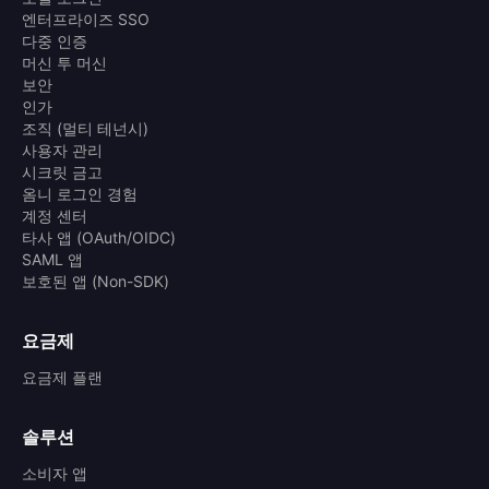
엔터프라이즈 SSO
다중 인증
머신 투 머신
보안
인가
조직 (멀티 테넌시)
사용자 관리
시크릿 금고
옴니 로그인 경험
계정 센터
타사 앱 (OAuth/OIDC)
SAML 앱
보호된 앱 (Non-SDK)
요금제
요금제 플랜
솔루션
소비자 앱