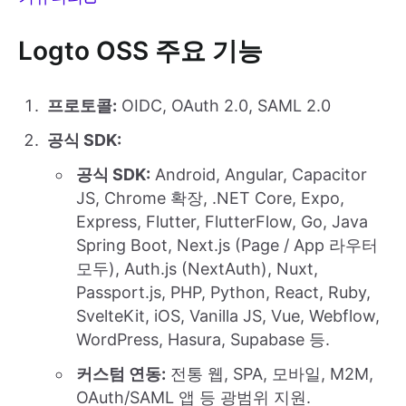
Logto OSS 주요 기능
프로토콜:
OIDC, OAuth 2.0, SAML 2.0
공식 SDK:
공식 SDK:
Android, Angular, Capacitor
JS, Chrome 확장, .NET Core, Expo,
Express, Flutter, FlutterFlow, Go, Java
Spring Boot, Next.js (Page / App 라우터
모두), Auth.js (NextAuth), Nuxt,
Passport.js, PHP, Python, React, Ruby,
SvelteKit, iOS, Vanilla JS, Vue, Webflow,
WordPress, Hasura, Supabase 등.
커스텀 연동:
전통 웹, SPA, 모바일, M2M,
OAuth/SAML 앱 등 광범위 지원.