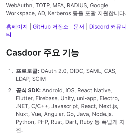
WebAuthn, TOTP, MFA, RADIUS, Google
Workspace, AD, Kerberos 등을 포괄 지원합니다.
홈페이지
|
GitHub 저장소
|
문서
|
Discord 커뮤니
티
Casdoor 주요 기능
프로토콜:
OAuth 2.0, OIDC, SAML, CAS,
LDAP, SCIM
공식 SDK:
Android, iOS, React Native,
Flutter, Firebase, Unity, uni-app, Electro,
.NET, C/C++, Javascript, React, Next.js,
Nuxt, Vue, Angular, Go, Java, Node.js,
Python, PHP, Rust, Dart, Ruby 등 폭넓게 지
원.