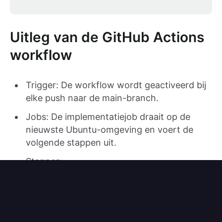
Uitleg van de GitHub Actions
workflow
Trigger: De workflow wordt geactiveerd bij
elke push naar de main-branch.
Jobs: De implementatiejob draait op de
nieuwste Ubuntu-omgeving en voert de
volgende stappen uit.
Stappen:
Checkout code
: Deze stap checkt je
repositorycode uit.
Set up Node.js
: Deze stap stelt de