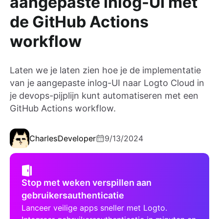
aangepaste inlog-UI met
de GitHub Actions
workflow
Laten we je laten zien hoe je de implementatie
van je aangepaste inlog-UI naar Logto Cloud in
je devops-pijplijn kunt automatiseren met een
GitHub Actions workflow.
Charles
Developer
9/13/2024
Stop met weken verspillen aan
gebruikersauthenticatie
Lanceer veilige apps sneller met Logto.