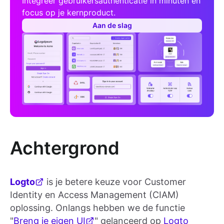
Integreer gebruikersauthenticatie in minuten en
focus op je kernproduct.
Aan de slag
Achtergrond
Logto
is je betere keuze voor Customer
Identity en Access Management (CIAM)
oplossing. Onlangs hebben we de functie
"
Breng je eigen UI
" gelanceerd op
Logto