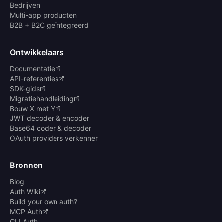
Bedrijven
Multi-app producten
B2B + B2C geïntegreerd
Ontwikkelaars
Documentatie
API-referenties
SDK-gids
Migratiehandleiding
Bouw X met Y
JWT decoder & encoder
Base64 coder & decoder
OAuth providers verkenner
Bronnen
Blog
Auth Wiki
Build your own auth?
MCP Auth
CLI Auth