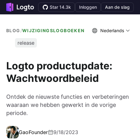
Star 14.3k
Inloggen
Aan de slag
BLOG
/
WIJZIGINGSLOGBOEKEN
Nederlands
release
Logto productupdate:
Wachtwoordbeleid
Ontdek de nieuwste functies en verbeteringen
waaraan we hebben gewerkt in de vorige
periode.
Gao
Founder
9/18/2023