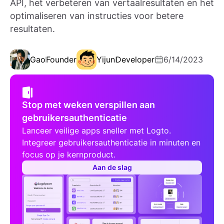
API, het verbeteren van vertaalresultaten en het
optimaliseren van instructies voor betere
resultaten.
Gao
Founder
Yijun
Developer
6/14/2023
Stop met weken verspillen aan
gebruikersauthenticatie
Lanceer veilige apps sneller met Logto.
Integreer gebruikersauthenticatie in minuten en
focus op je kernproduct.
Aan de slag