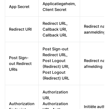
Applicatiegeheim,
App Secret
Client Secret
Redirect URL,
Redirect na
Redirect URI
Callback URI,
aanmelding
Callback URL
Post Sign-out
Redirect URL,
Post Sign-
Post Logout
Redirect na
out Redirect
(Redirect) URI,
afmelding
URIs
Post Logout
(Redirect) URL
Authorization
URI,
Authorization
Authorization
Initiële authe