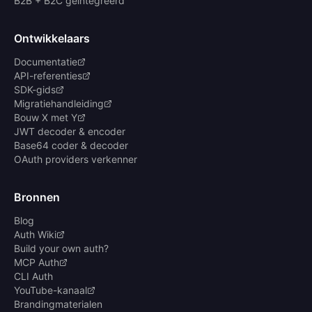
B2B + B2C geïntegreerd
Ontwikkelaars
Documentatie
API-referenties
SDK-gids
Migratiehandleiding
Bouw X met Y
JWT decoder & encoder
Base64 coder & decoder
OAuth providers verkenner
Bronnen
Blog
Auth Wiki
Build your own auth?
MCP Auth
CLI Auth
YouTube-kanaal
Brandingmaterialen