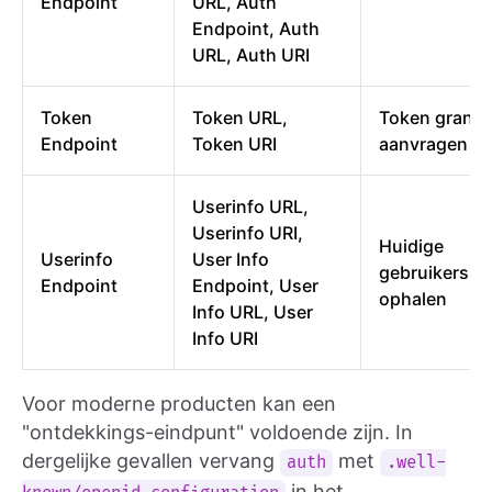
Endpoint
URL, Auth
Endpoint, Auth
URL, Auth URI
Token
Token URL,
Token grant
Endpoint
Token URI
aanvragen
Userinfo URL,
Userinfo URI,
Huidige
Userinfo
User Info
gebruikersin
Endpoint
Endpoint, User
ophalen
Info URL, User
Info URI
Voor moderne producten kan een
"ontdekkings-eindpunt" voldoende zijn. In
dergelijke gevallen vervang
met
auth
.well-
in het