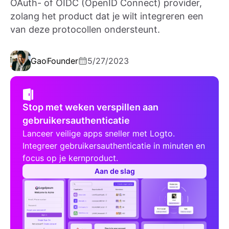
OAuth- of OIDC (OpenID Connect) provider,
zolang het product dat je wilt integreren een
van deze protocollen ondersteunt.
Gao
Founder
5/27/2023
Stop met weken verspillen aan
gebruikersauthenticatie
Lanceer veilige apps sneller met Logto.
Integreer gebruikersauthenticatie in minuten en
focus op je kernproduct.
Aan de slag