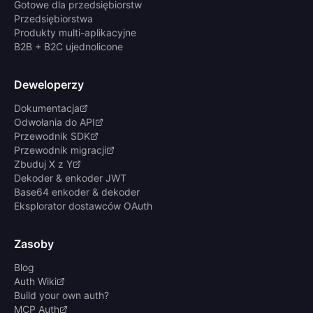
Gotowe dla przedsiębiorstw
Przedsiębiorstwa
Produkty multi-aplikacyjne
B2B + B2C ujednolicone
Deweloperzy
Dokumentacja
Odwołania do API
Przewodnik SDK
Przewodnik migracji
Zbuduj X z Y
Dekoder & enkoder JWT
Base64 enkoder & dekoder
Eksplorator dostawców OAuth
Zasoby
Blog
Auth Wiki
Build your own auth?
MCP Auth