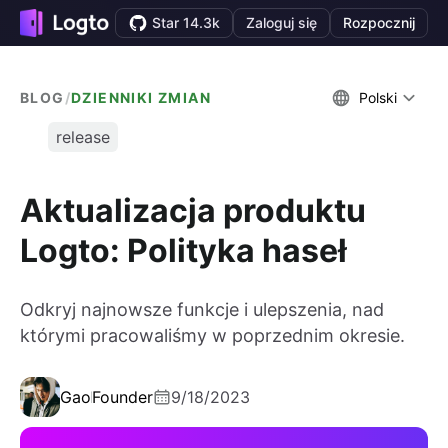
Star 14.3k
Zaloguj się
Rozpocznij
BLOG
/
DZIENNIKI ZMIAN
Polski
release
Aktualizacja produktu
Logto: Polityka haseł
Odkryj najnowsze funkcje i ulepszenia, nad
którymi pracowaliśmy w poprzednim okresie.
Gao
Founder
9/18/2023