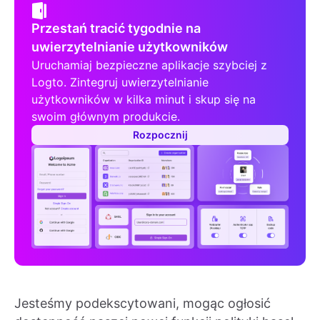
Przestań tracić tygodnie na
uwierzytelnianie użytkowników
Uruchamiaj bezpieczne aplikacje szybciej z
Logto. Zintegruj uwierzytelnianie
użytkowników w kilka minut i skup się na
swoim głównym produkcie.
Rozpocznij
Jesteśmy podekscytowani, mogąc ogłosić