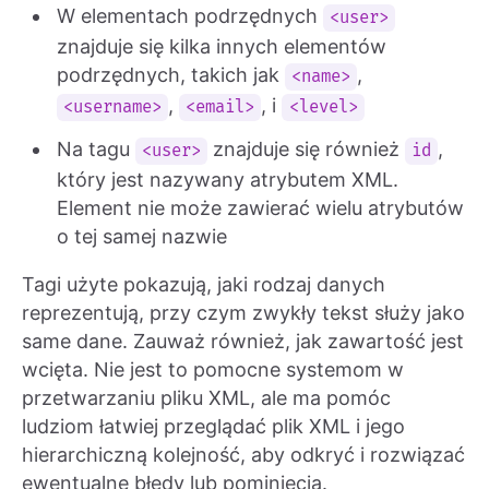
W elementach podrzędnych
<user>
znajduje się kilka innych elementów
podrzędnych, takich jak
,
<name>
,
, i
<username>
<email>
<level>
Na tagu
znajduje się również
,
<user>
id
który jest nazywany atrybutem XML.
Element nie może zawierać wielu atrybutów
o tej samej nazwie
Tagi użyte pokazują, jaki rodzaj danych
reprezentują, przy czym zwykły tekst służy jako
same dane. Zauważ również, jak zawartość jest
wcięta. Nie jest to pomocne systemom w
przetwarzaniu pliku XML, ale ma pomóc
ludziom łatwiej przeglądać plik XML i jego
hierarchiczną kolejność, aby odkryć i rozwiązać
ewentualne błędy lub pominięcia.