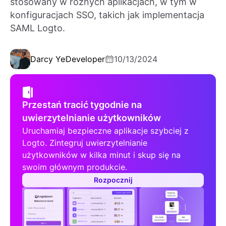
stosowany w różnych aplikacjach, w tym w
konfiguracjach SSO, takich jak implementacja
SAML Logto.
Darcy Ye
Developer
10/13/2024
Przestań tracić tygodnie na
uwierzytelnianie użytkowników
Uruchamiaj bezpieczne aplikacje szybciej z
Logto. Zintegruj uwierzytelnianie
użytkowników w kilka minut i skup się na
swoim głównym produkcie.
Rozpocznij