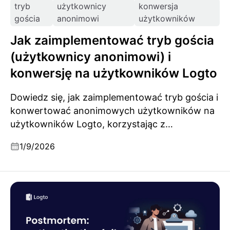
tryb
użytkownicy
konwersja
gościa
anonimowi
użytkowników
Jak zaimplementować tryb gościa
(użytkownicy anonimowi) i
konwersję na użytkowników Logto
Dowiedz się, jak zaimplementować tryb gościa i
konwertować anonimowych użytkowników na
użytkowników Logto, korzystając z
trójfazowego schematu: zarządzanie sesjami
1/9/2026
gościa, uwierzytelnienie za pomocą OIDC oraz
bezpieczne łączenie danych gościa z kontem
użytkownika.
Analiza powypadkowa: awarie uwierzytelniania
spowodowane przez cache JWKS i rotację klucza
podpisującego