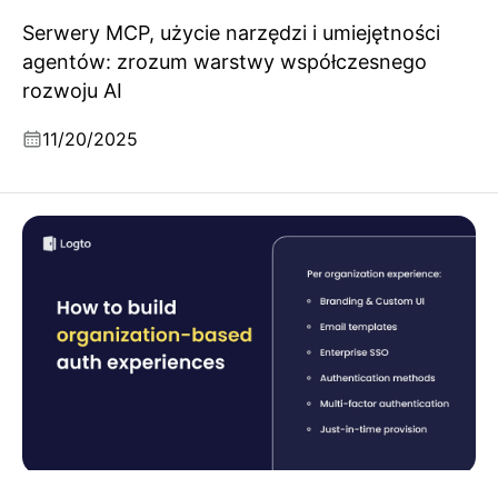
Serwery MCP, użycie narzędzi i umiejętności
agentów: zrozum warstwy współczesnego
rozwoju AI
11/20/2025
Jak zbudować doświadczenie uwierzytelniania
oparte na organizacji i wielodzierżawności