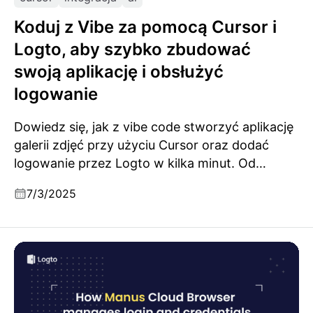
Koduj z Vibe za pomocą Cursor i
Logto, aby szybko zbudować
swoją aplikację i obsłużyć
logowanie
Dowiedz się, jak z vibe code stworzyć aplikację
galerii zdjęć przy użyciu Cursor oraz dodać
logowanie przez Logto w kilka minut. Od
interfejsu po uwierzytelnianie – to szybkie,
7/3/2025
proste i wspierane przez AI.
Jak Manus obsługuje stan logowania i poświadczenia
użytkownika w Przeglądarce Chmurowej