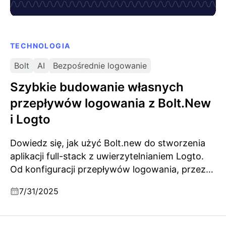
TECHNOLOGIA
Bolt
AI
Bezpośrednie logowanie
Szybkie budowanie własnych
przepływów logowania z Bolt.New
i Logto
Dowiedz się, jak użyć Bolt.new do stworzenia
aplikacji full-stack z uwierzytelnianiem Logto.
Od konfiguracji przepływów logowania, przez
tworzenie pływającego panelu logowania, po
7/31/2025
włączanie logowania społecznościowego – ten
poradnik obejmuje zarówno konfigurację, jak i
personalizację.