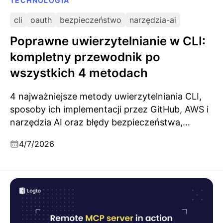
TECHNOLOGIA
cli
oauth
bezpieczeństwo
narzędzia-ai
Poprawne uwierzytelnianie w CLI:
kompletny przewodnik po
wszystkich 4 metodach
4 najważniejsze metody uwierzytelniania CLI,
sposoby ich implementacji przez GitHub, AWS i
narzędzia AI oraz błędy bezpieczeństwa,
których warto unikać.
4/7/2026
Zdalny serwer MCP w akcji: nowy punkt wejścia dla
produktów SaaS w erze AI