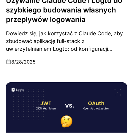
Używanie Claude Code i Logto do
szybkiego budowania własnych
przepływów logowania
Dowiedz się, jak korzystać z Claude Code, aby
zbudować aplikację full-stack z
uwierzytelnianiem Logto: od konfiguracji
logowania po własne panele logowania oraz
8/28/2025
logowania społecznościowe.
JWT vs OAuth: Kluczowe różnice, jak współpracują i
najlepsze praktyki