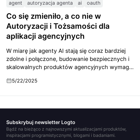
agent
autoryzacja agenta
ai
oauth
Co się zmieniło, a co nie w
Autoryzacji i Tożsamości dla
aplikacji agencyjnych
W miarę jak agenty AI stają się coraz bardziej
zdolne i połączone, budowanie bezpiecznych i
skalowalnych produktów agencyjnych wymaga
solidnych podstaw w zakresie uwierzytelniania i
5/22/2025
tożsamości. Ten przewodnik rozkłada na
czynniki pierwsze, co się zmieniło, co nie, i co
każdy budowniczy powinien wiedzieć, aby
odnaleźć się w nowym krajobrazie.
Subskrybuj newsletter Logto
Bądź na bieżąco z najnowszymi aktualizacjami produktów,
inspiracjami programistycznymi, blogami i badaniami.