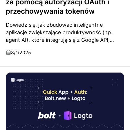
za pomocą autoryzacji OAuth i
przechowywania tokenów
Dowiedz się, jak zbudować inteligentne
aplikacje zwiększające produktywność (np.
agent AI), które integrują się z Google API,
wykorzystując Logto Secret Vault do
8/1/2025
bezpiecznego dostępu i przechowywania
tokenów odświeżania, progresywnych
uprawnień oraz płynnej integracji OIDC/OAuth
Szybkie budowanie własnych przepływów logowania
2.0.
z Bolt.New i Logto