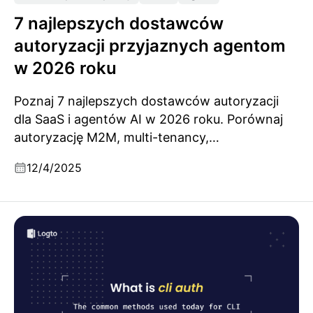
7 najlepszych dostawców
autoryzacji przyjaznych agentom
w 2026 roku
Poznaj 7 najlepszych dostawców autoryzacji
dla SaaS i agentów AI w 2026 roku. Porównaj
autoryzację M2M, multi-tenancy,
bezpieczeństwo CLI i funkcje gotowe dla
12/4/2025
przedsiębiorstw.
Czym jest CLI Auth i jakie są najczęstsze stosowane
metody