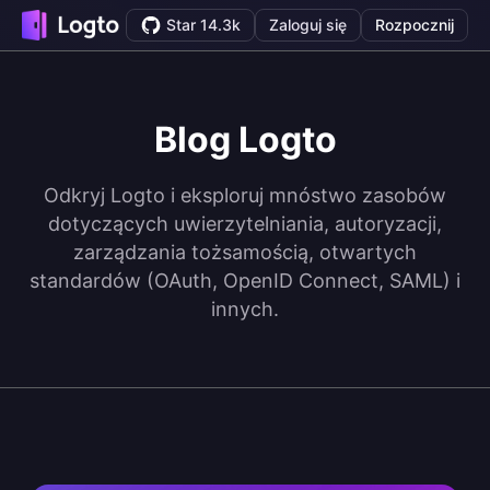
Star 14.3k
Zaloguj się
Rozpocznij
Blog Logto
Odkryj Logto i eksploruj mnóstwo zasobów
dotyczących uwierzytelniania, autoryzacji,
zarządzania tożsamością, otwartych
standardów (OAuth, OpenID Connect, SAML) i
innych.