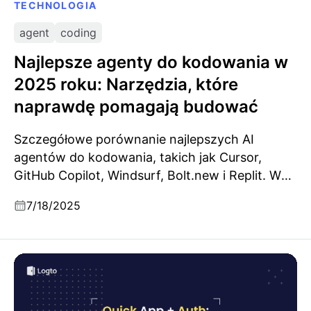
TECHNOLOGIA
agent
coding
Najlepsze agenty do kodowania w
2025 roku: Narzędzia, które
naprawdę pomagają budować
Szczegółowe porównanie najlepszych AI
agentów do kodowania, takich jak Cursor,
GitHub Copilot, Windsurf, Bolt.new i Replit. W
tym artykule przedstawiono ich kluczowe
7/18/2025
funkcje, mocne strony i idealne zastosowania,
aby pomóc programistom wybrać odpowiednie
narzędzie do swojego przepływu pracy.
Kodowanie Vibe z użyciem Lovable AI i Logto:
szybkie budowanie aplikacji oraz obsługa logowania