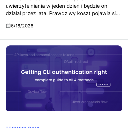
uwierzytelniania w jeden dzień i będzie on
działał przez lata. Prawdziwy koszt pojawia się
później, gdy zmienia się Twój biznes. Lekcje z
6/16/2026
dziesiątek wywiadów z klientami B2B.
Poprawne uwierzytelnianie w CLI: kompletny
przewodnik po wszystkich 4 metodach