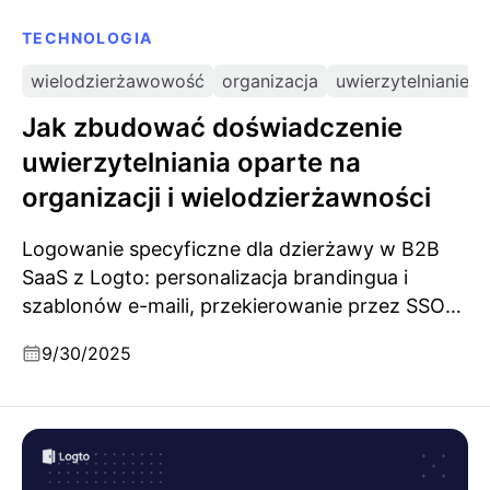
TECHNOLOGIA
wielodzierżawowość
organizacja
uwierzytelnianie
Jak zbudować doświadczenie
uwierzytelniania oparte na
organizacji i wielodzierżawności
Logowanie specyficzne dla dzierżawy w B2B
SaaS z Logto: personalizacja brandingua i
szablonów e-maili, przekierowanie przez SSO
korporacyjne, wymuszanie MFA i automatyczne
9/30/2025
tworzenie użytkowników dzięki JIT.
Czym są tokeny typu bearer?