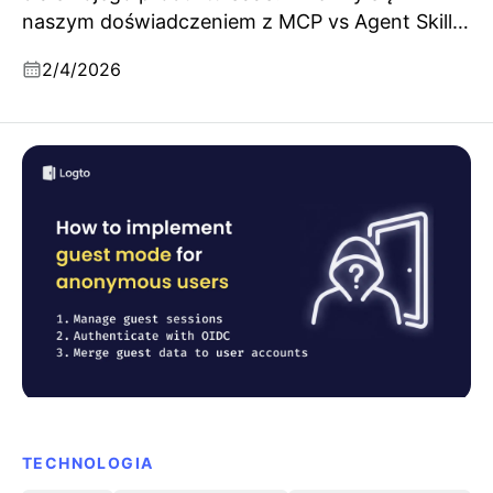
naszym doświadczeniem z MCP vs Agent Skills,
integracją OAuth oraz projektowaniem narzędzi
2/4/2026
MCP.
Jak zaimplementować tryb gościa (użytkownicy
anonimowi) i konwersję na użytkowników Logto
TECHNOLOGIA