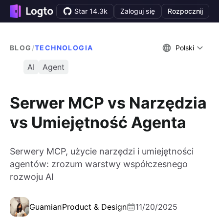
Star 14.3k
Zaloguj się
Rozpocznij
BLOG
/
TECHNOLOGIA
Polski
AI
Agent
Serwer MCP vs Narzędzia
vs Umiejętność Agenta
Serwery MCP, użycie narzędzi i umiejętności
agentów: zrozum warstwy współczesnego
rozwoju AI
Guamian
Product & Design
11/20/2025