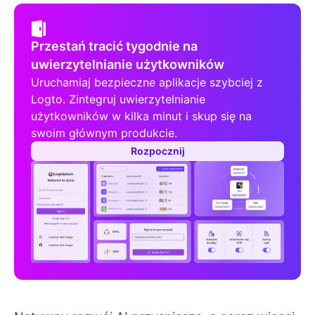
Przestań tracić tygodnie na
uwierzytelnianie użytkowników
Uruchamiaj bezpieczne aplikacje szybciej z
Logto. Zintegruj uwierzytelnianie
użytkowników w kilka minut i skup się na
swoim głównym produkcie.
Rozpocznij