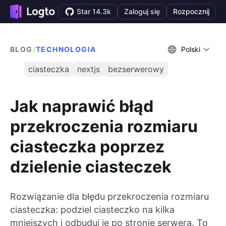
Star 14.3k
Zaloguj się
Rozpocznij
BLOG
/
TECHNOLOGIA
Polski
ciasteczka
nextjs
bezserwerowy
Jak naprawić błąd
przekroczenia rozmiaru
ciasteczka poprzez
dzielenie ciasteczek
Rozwiązanie dla błędu przekroczenia rozmiaru
ciasteczka: podziel ciasteczko na kilka
mniejszych i odbuduj je po stronie serwera. To