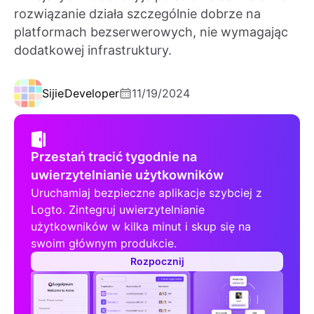
rozwiązanie działa szczególnie dobrze na
platformach bezserwerowych, nie wymagając
dodatkowej infrastruktury.
Sijie
Developer
11/19/2024
Przestań tracić tygodnie na
uwierzytelnianie użytkowników
Uruchamiaj bezpieczne aplikacje szybciej z
Logto. Zintegruj uwierzytelnianie
użytkowników w kilka minut i skup się na
swoim głównym produkcie.
Rozpocznij