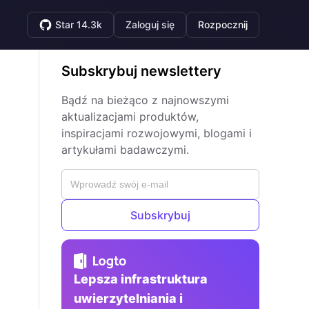
Star 14.3k
Zaloguj się
Rozpocznij
Subskrybuj newslettery
Bądź na bieżąco z najnowszymi
aktualizacjami produktów,
inspiracjami rozwojowymi, blogami i
artykułami badawczymi.
Subskrybuj
Lepsza infrastruktura
uwierzytelniania i