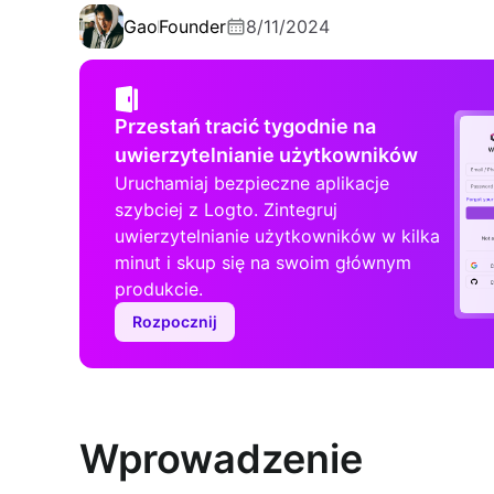
Gao
Founder
8/11/2024
Przestań tracić tygodnie na
uwierzytelnianie użytkowników
Uruchamiaj bezpieczne aplikacje
szybciej z Logto. Zintegruj
uwierzytelnianie użytkowników w kilka
minut i skup się na swoim głównym
produkcie.
Rozpocznij
Wprowadzenie