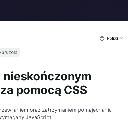
Polski
karuzela
 z nieskończonym
o za pomocą CSS
rzewijaniem oraz zatrzymaniem po najechaniu
t wymagany JavaScript.